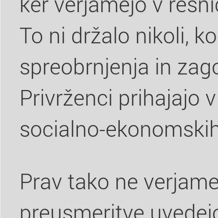
ker verjamejo v resni
To ni držalo nikoli, 
spreobrnjenja in zago
Privrženci prihajajo 
socialno-ekonomskih 
Prav tako ne verjam
preusmeritve uvedejo