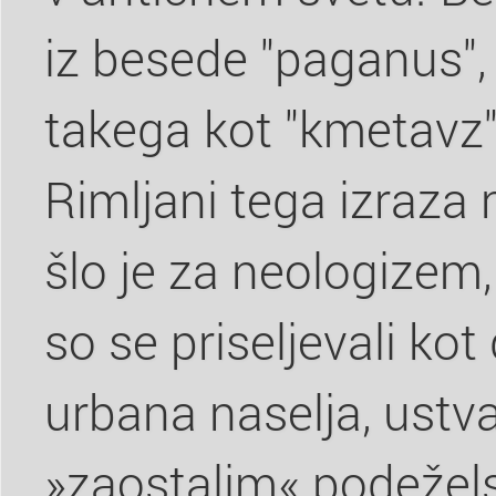
iz besede "paganus",
takega kot "kmetavz"
Rimljani tega izraza n
šlo je za neologizem, 
so se priseljevali kot
urbana naselja, ustv
»zaostalim« podežel