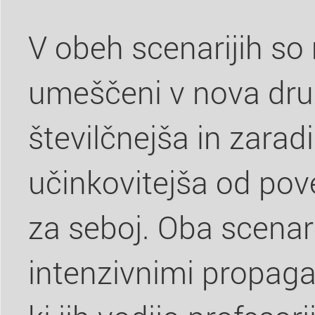
V obeh scenarijih so m
umeščeni v nova dru
številčnejša in zaradi
učinkovitejša od povez
za seboj. Oba scenari
intenzivnimi propag