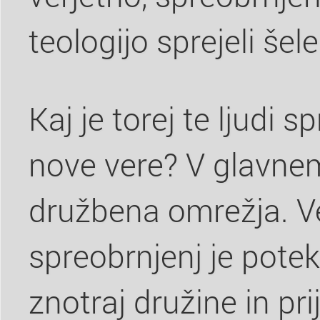
teologijo sprejeli šel
Kaj je torej te ljudi s
nove vere? V glavne
družbena omrežja. Ve
spreobrnjenj je pote
znotraj družine in pri