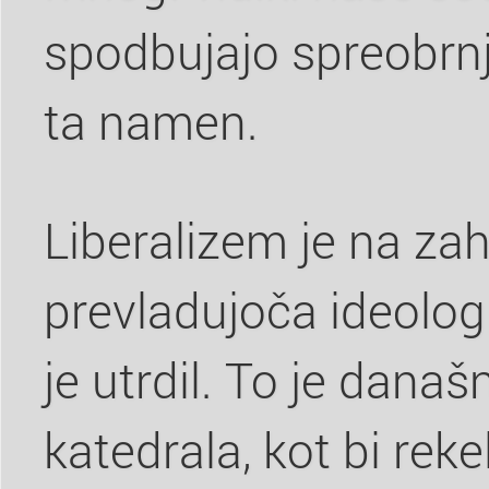
spodbujajo spreobrnje
ta namen.
Liberalizem je na za
prevladujoča ideologi
je utrdil. To je današ
katedrala, kot bi rek