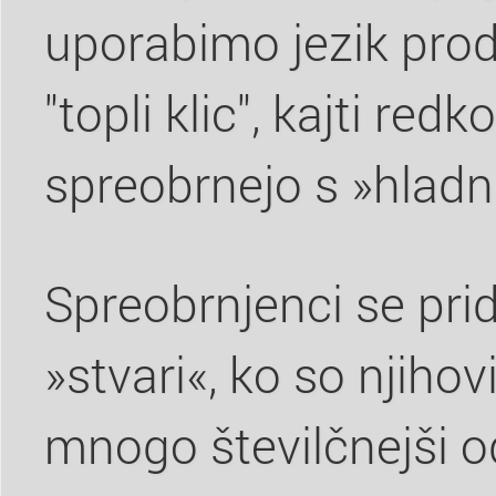
uporabimo jezik proda
"topli klic", kajti redk
spreobrnejo s »hladn
Spreobrnjenci se prid
»stvari«, ko so njihov
mnogo številčnejši o