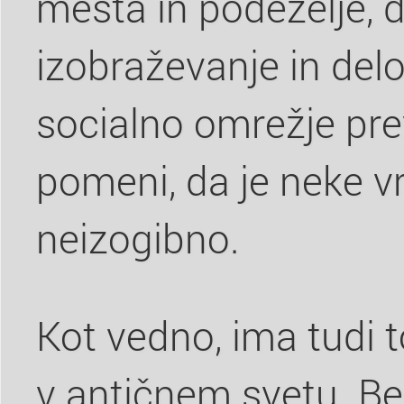
mesta in podeželje, da
izobraževanje in del
socialno omrežje pre
pomeni, da je neke v
neizogibno.
Kot vedno, ima tudi to
v antičnem svetu. Be