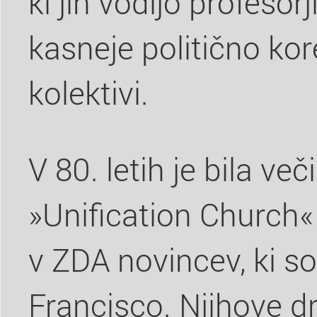
ki jih vodijo profesor
kasneje politično kor
kolektivi.
V 80. letih je bila v
»Unification Church«
v ZDA novincev, ki so
Francisco. Njihove d