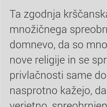
Ta zgodnja krščans
množičnega spreobrn
domnevo, da so množ
nove religije in se sp
privlačnosti same dok
nasprotno kažejo, da
verjetno, spreobrnjen