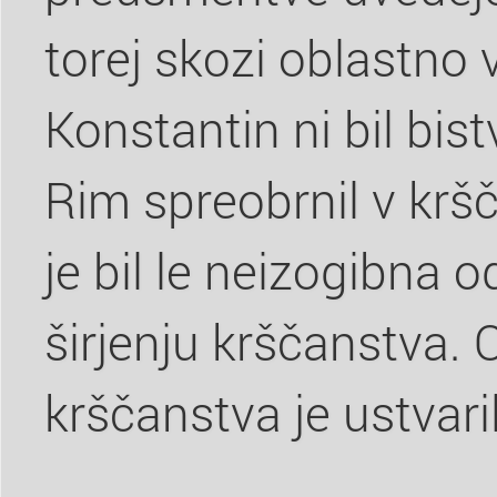
torej skozi oblastno v
Konstantin ni bil bist
Rim spreobrnil v krš
je bil le neizogibna
širjenju krščanstva.
krščanstva je ustvari