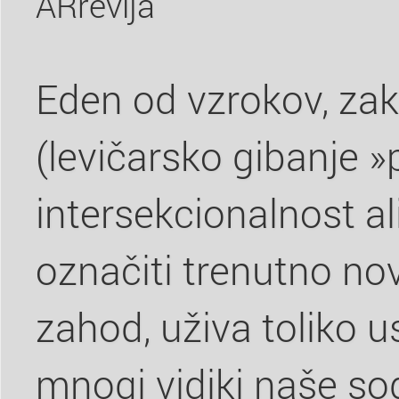
ARrevija
Eden od vzrokov, za
(levičarsko gibanje »
intersekcionalnost ali
označiti trenutno novo
zahod, uživa toliko u
mnogi vidiki naše s