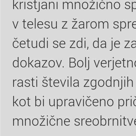
kristjani množično sp
v telesu z žarom sprej
četudi se zdi, da je z
dokazov. Bolj verjetno
rasti števila zgodnjih
kot bi upravičeno pri
množične sreobrnitv