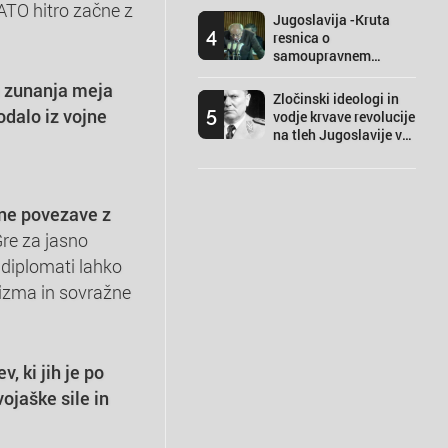
NATO hitro začne z
Jugoslavija -Kruta
4
resnica o
samoupravnem
socializmu
a zunanja meja
Zločinski ideologi in
5
odalo iz vojne
vodje krvave revolucije
na tleh Jugoslavije v
besedi in sliki.
ene povezave z
re za jasno
i diplomati lahko
tizma in sovražne
, ki jih je po
ojaške sile in