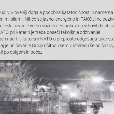
tudi v Sloveniji dogaja podobna katatoničnost in namern
nimi silami. Nihče se jasno, energično in TAKOJ! ne odziva
nje sklicevanje vseh možnih sestankov na vrhovih tistih or
NATO, pri katerih je treba doseči takojšnje odzivanje!
upen načrt, v katerem NATO-u preprosto odgovarja tako sta
saj je uničevanje Grčije očitno vsem v interesu še od časov,
li po dolgem in počez.