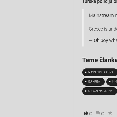
Turška policija 
Mainstream me
Greece is unde
— Oh boy wha
Teme člank
MIGRANTSKA KRIZA
EU KRIZA
MIG
SPECIALNA VOJNA
(0)
(0)