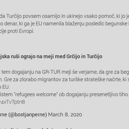
da Turčijo povsem osamijo in ukinejo vsako pomoč, ki jo je
no denar, ki ga je EU namenila blaženju posledic begunske
je proti Evropi.
ska ruši ograjo na meji med Grčijo in Turčijo
tem dogajanju na GR-TUR meji še verjame, da gre za beg
n. Gre za zlorabo migrantov za turške strateške načrte, ki
o EU.
sistem "refugees welcome" ob dogajanju presenetljivo tiho.
/y4xTvTptn8
rne (@bostjanperne)
March 8, 2020