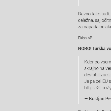
Ravno tako tudi, 
deležna, saj očit
za napadalne akci
Ekipa AR
NORO! Turška voj
Kdor po vsem 
skrajno naive
destabilizacij
Je pa cel EU 
https://t.co
— Boštjan Pe