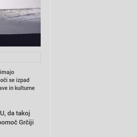
, imajo
joči se izpad
ave in kulturne
EU, da takoj
pomoč Grčiji