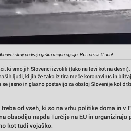
dbenimi stroji podirajo grško mejno ograjo. Res nezaslišano!
i, ki smo jih Slovenci izvolili (tako na levi kot na desni)
ših ljudi, ki jih že tako iz tira meče koronavirus in bliža
 se jasno in glasno postavijo za obstoj Slovenije kot drž
 treba od vseh, ki so na vrhu politike doma in v 
 obsodijo napda Turčije na EU in organizirajo 
no kot tudi vojaško.