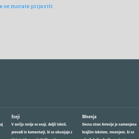
 se morate prijaviti
Eseji
Mnenja
aj
V osrčju revije so eseji, daljši teksti,
Desna stran Arrevije je namenjena
prevodi in komentarji, ki se ukvarjajo z
krajšim tekstom, mnenjem, ki so