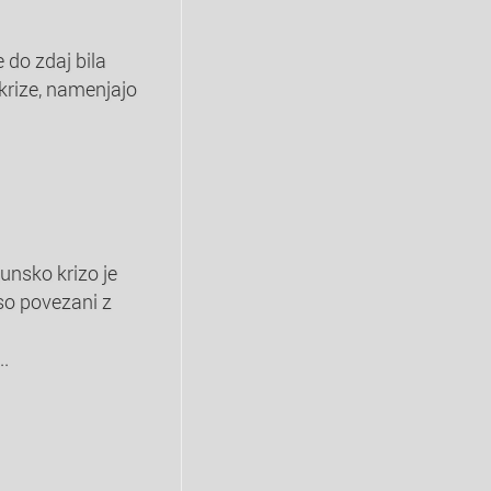
 do zdaj bila
 krize, namenjajo
unsko krizo je
 so povezani z
..