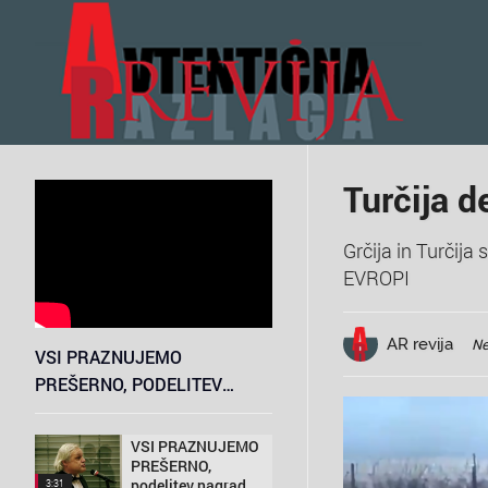
Turčija d
Grčija in Turčija
EVROPI
AR revija
Ne
VSI PRAZNUJEMO
PREŠERNO, PODELITEV
NAGRAD
VSI PRAZNUJEMO
PREŠERNO,
podelitev nagrad
3:31