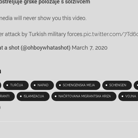
obstreljuje grške položaje s solzivcem
dia will never show you this video.
r attack by Turkish military forces.
pic.twitter.com/7Td
t a shot (@ohboywhatashot)
March 7, 2020
a
TURČIJA
NAPAD
SCHENGENSKA MEJA
SCHENGEN
RANTI
ISLAMIZACIJA
NAČRTOVANA MIGRANTSKA KRIZA
VOJNA