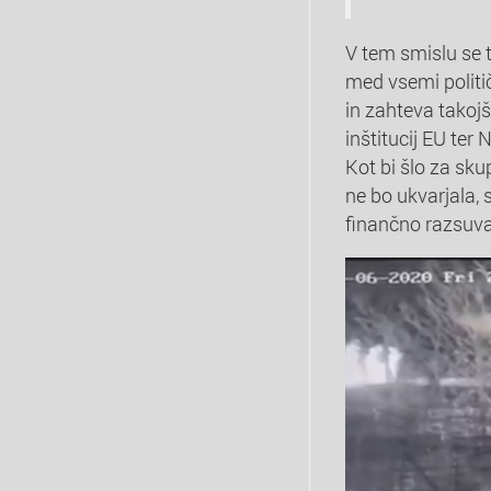
V tem smislu se 
med vsemi politič
in zahteva takojš
inštitucij EU ter 
Kot bi šlo za sk
ne bo ukvarjala, 
finančno razsuva