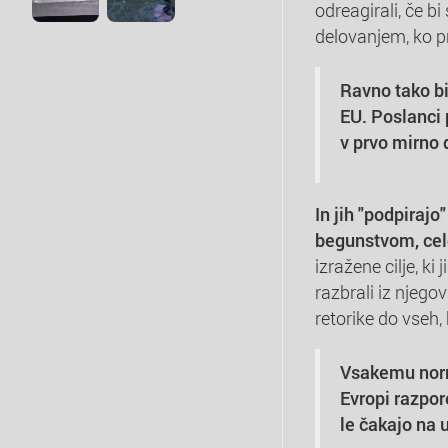
odreagirali, če b
delovanjem, ko p
Ravno tako bi
EU. Poslanci 
v prvo mirno 
In jih "podpiraj
begunstvom, ce
izražene cilje, ki
razbrali iz njego
retorike do vseh,
Vsakemu norma
Evropi razpor
le čakajo na 