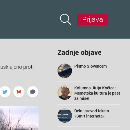
Prijava
Zadnje objave
 usklajeno proti
Pismo Slovencem
Kolumna Jirija Kočica:
Memetska kultura je past
za misel
Delni prevod teksta
»Smrt interneta«