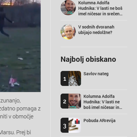
Kolumna Adolfa
Hudnika: V lasti ne boš
imel ničesar in srečen
boš
V sodnih dvoranah
ubijajo nedolžne?
Najbolj obiskano
Savlov nateg
1
Kolumna Adolfa
 zunanjo,
2
Hudnika: V lasti ne
boš imel ničesar in
 izdatno pomaga z
srečen boš
rniti v območje
Pobuda ARrevija
3
arsu. Prej bi