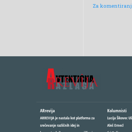
Za komentiranje
ARrevija
Kolumnisti
ARREVIJA je nastala kot platforma za
Lucija Šikovec Uš
srečevanje različnih idej in
Aleš Ernecl