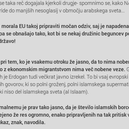
i se taka reč dogajala kjerkoli drugje- spomnimo se, kako 
ride do manjših nesoglasij v območju arabskega sveta...
 morala EU takoj pripraviti močan odziv, saj je napaden
pa se obnašajo tako, kot bi se nekaj družinic beguncev p
državo!
o" pri tem, ko je vsakemu otroku že jasno, da to nima nob
lo z ekonomskim migrantstvom nima več nobene veze.
G
 jih je Erdogan tudi večkrat javno izrekel. To bi vsaj evropsk
vih govorov, ki so polni groženj, polni islamskega superma
 ki niso del islamskega sveta (al Islaam).
lnemu je prav tako jasno, da je število islamskih borcev
ejeno že res ogromno, enako pripravljenih na tak pritisk v
ukaz, znak, navodila.