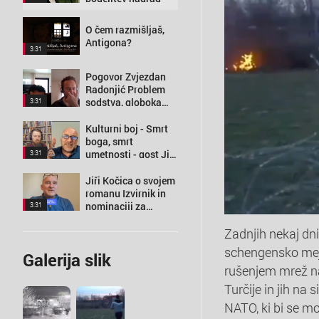
O čem razmišljaš,
Antigona?
3:31
Pogovor Zvjezdan
Radonjić Problem
sodstva, globoka
3:31
država in potreba po
desnici
Kulturni boj - Smrt
boga, smrt
umetnosti - gost Jiri
3:31
Kočica
Jiři Kočica o svojem
romanu Izvirnik in
nominaciji za
3:31
nagrado kresnik
2020
Zadnjih nekaj dni
schengensko mejo
Galerija slik
rušenjem mrež na 
Turčije in jih na s
NATO, ki bi se m