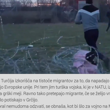
 Turčija izkorišča na tistoče migrantov za to, da napadajo
 Evropske unije. Pri tem jim turška vojska, ki je v NATU,
grški meji. Ravno tako pretepajo migrante, če se želijo v
ilo potiskajo v Grčijo.
oral nemudoma odzvati, se obnaša, kot bi šlo za vojno na M