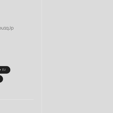
6ou1qJp
EU