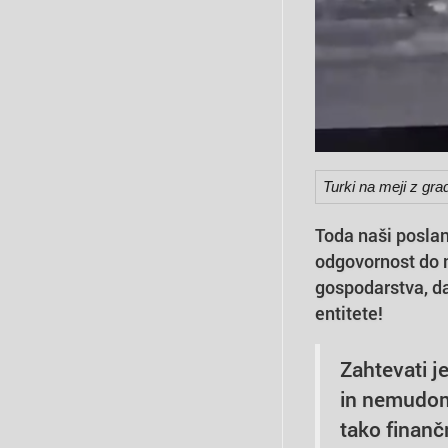
Turki na meji z gra
Toda naši poslanc
odgovornost do na
gospodarstva, da
entitete!
Zahtevati je
in nemudoma
tako finanč