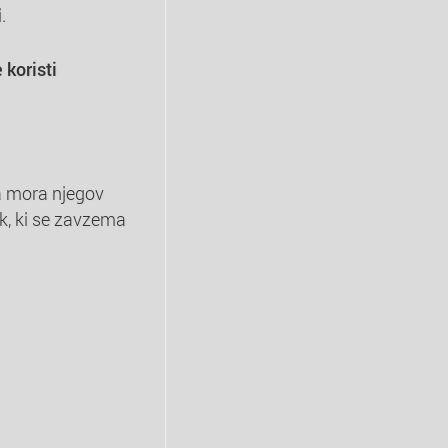
.
 koristi
da mora njegov
ek, ki se zavzema