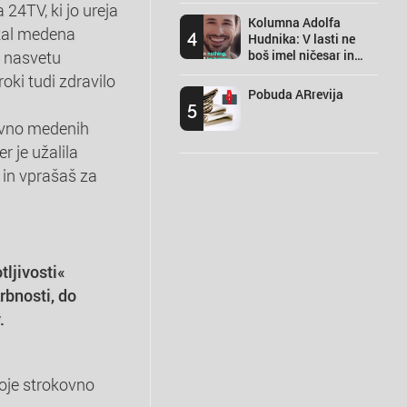
24TV, ki jo ureja
Kolumna Adolfa
stal medena
4
Hudnika: V lasti ne
o nasvetu
boš imel ničesar in
srečen boš
roki tudi zdravilo
Pobuda ARrevija
5
ravno medenih
r je užalila
 in vprašaš za
ljivosti«
rbnosti, do
.
svoje strokovno