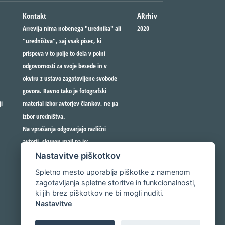
Kontakt
ARrhiv
Arrevija nima nobenega "urednika" ali
2020
"uredništva", saj vsak pisec, ki
prispeva v to polje to dela v polni
odgovornosti za svoje besede in v
okviru z ustavo zagotovljene svobode
govora. Ravno tako je fotografski
i
material izbor avtorjev člankov, ne pa
izbor uredništva.
Na vprašanja odgovarjajo različni
avtorji, skupen mail pa je:
arrevija@gmail.com
Nastavitve piškotkov
Spletno mesto uporablja piškotke z namenom
zagotavljanja spletne storitve in funkcionalnosti,
ki jih brez piškotkov ne bi mogli nuditi.
Nastavitve