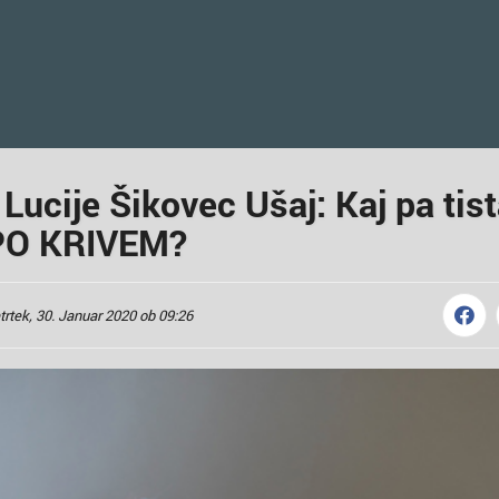
ucije Šikovec Ušaj: Kaj pa tis
PO KRIVEM?
trtek, 30. Januar 2020 ob 09:26