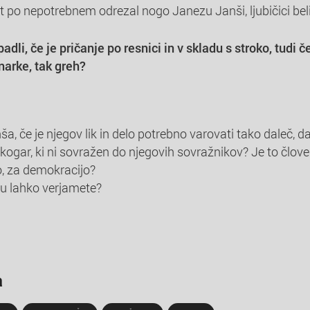
t po nepotrebnem odrezal nogo Janezu Janši, ljubičici beli
li, če je pričanje po resnici in v skladu s stroko, tudi če
arke, tak greh?
a, če je njegov lik in delo potrebno varovati tako daleč, 
akogar, ki ni sovražen do njegovih sovražnikov? Je to člov
, za demokracijo?
mu lahko verjamete?
a