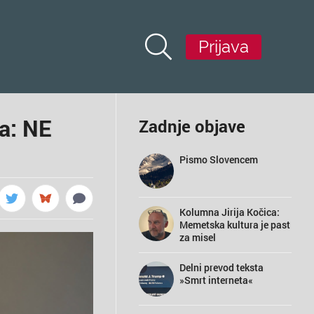
Prijava
ta: NE
Zadnje objave
Pismo Slovencem
Kolumna Jirija Kočica:
Memetska kultura je past
za misel
Delni prevod teksta
»Smrt interneta«