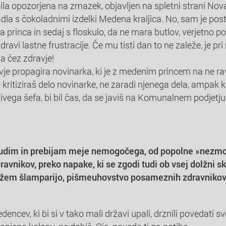
la opozorjena na zmazek, objavljen na spletni strani Nova 
adla s čokoladnimi izdelki Medena kraljica. No, sam je po
 princa in sedaj s floskulo, da ne mara butlov, verjetno p
ravi lastne frustracije. Če mu tisti dan to ne zaleže, je pri 
ga čez zdravje!
vje propagira novinarka, ki je z medenim princem na ne 
o kritiziraš delo novinarke, ne zaradi njenega dela, ampak ke
ivega šefa, bi bil čas, da se javiš na Komunalnem podjetju
trudim in prebijam meje nemogočega, od popolne »nezmot
ravnikov, preko napake, ki se zgodi tudi ob vsej dolžni sk
ažem šlamparijo, pišmeuhovstvo posameznih zdravnikov
edencev, ki bi si v tako mali državi upali, drznili povedati 