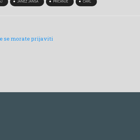
AJ
JANEZ JANŠA
PRIČANJE
CARL
 se morate prijaviti