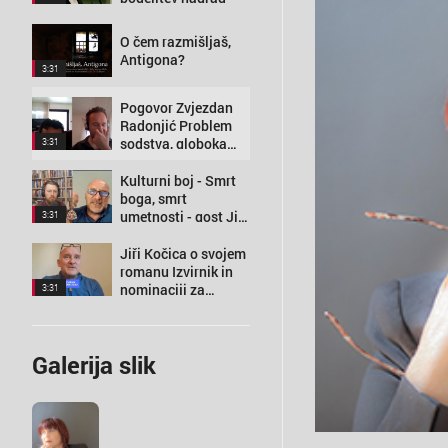
O čem razmišljaš,
Antigona?
3:31
Pogovor Zvjezdan
Radonjić Problem
sodstva, globoka
3:31
država in potreba po
desnici
Kulturni boj - Smrt
boga, smrt
umetnosti - gost Jiri
3:31
Kočica
Jiři Kočica o svojem
romanu Izvirnik in
nominaciji za
3:31
nagrado kresnik
2020
Galerija slik