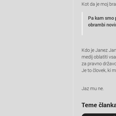
Kot da je moj bra
Pa kam smo pad
obrambi novin
Kdo je Janez Janš
medij oblatiti vs
za pravno državo
Je to človek, ki 
Jaz mu ne.
Teme člank