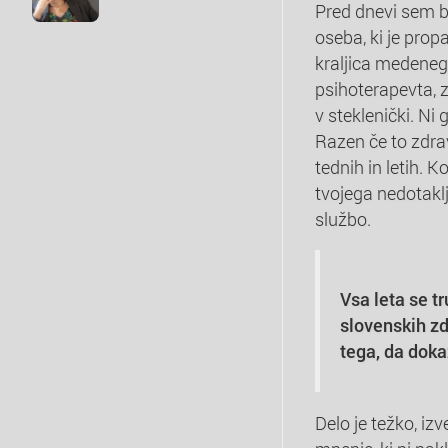
Pred dnevi sem bi
oseba, ki je prop
kraljica medenega
psihoterapevta, zd
v steklenički. Ni 
Razen če to zdra
tednih in letih. K
tvojega nedotaklj
službo.
Vsa leta se 
slovenskih zd
tega, da dok
Delo je težko, izv