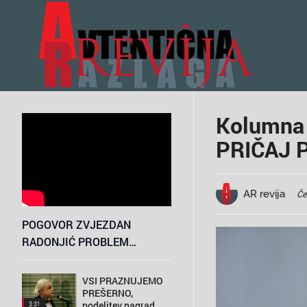
Kolumna L
PRIČAJ 
AR revija
Če
POGOVOR ZVJEZDAN
RADONJIĆ PROBLEM
SODSTVA, GLOBOKA DRŽAVA
IN POTREBA PO DESNICI
VSI PRAZNUJEMO
PREŠERNO,
podelitev nagrad
3:31