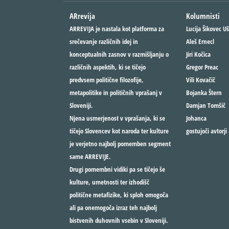
ARrevija
Kolumnisti
ARREVIJA je nastala kot platforma za
Lucija Šikovec Uš
srečevanje različnih idej in
Aleš Ernecl
konceptualnih zasnov v razmišljanju o
Jiri Kočica
različnih aspektih, ki se tičejo
Gregor Preac
predvsem politične filozofije,
Vili Kovačič
metapolitike in političnih vprašanj v
Bojanka Štern
Sloveniji.
Damjan Tomšič
Njena usmerjenost v vprašanja, ki se
Johanca
tičejo Slovencev kot naroda ter kulture
gostujoči avtorji
je verjetno najbolj pomemben segment
same ARREVIJE.
Drugi pomembni vidiki pa se tičejo še
kulture, umetnosti ter izhodišč
politične metafizike, ki sploh omogoča
ali pa onemogoča izraz teh najbolj
bistvenih duhovnih vsebin v Sloveniji.