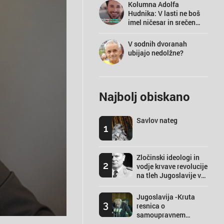
Kolumna Adolfa
Hudnika: V lasti ne boš
imel ničesar in srečen
boš
V sodnih dvoranah
ubijajo nedolžne?
Najbolj obiskano
Savlov nateg
1
Zločinski ideologi in
2
vodje krvave revolucije
na tleh Jugoslavije v
besedi in sliki.
Jugoslavija -Kruta
3
resnica o
samoupravnem
socializmu