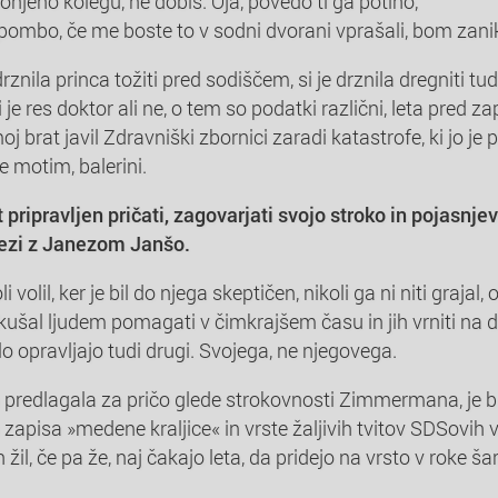
lonjeno kolegu, ne dobiš. Oja, povedo ti ga potiho,
ipombo, če me boste to v sodni dvorani vprašali, bom zani
drznila princa tožiti pred sodiščem, si je drznila dregniti tudi
e res doktor ali ne, o tem so podatki različni, leta pred
j brat javil Zdravniški zbornici zaradi katastrofe, ki jo je 
e motim, balerini.
 pripravljen pričati, zagovarjati svojo stroko in pojasnje
vezi z Janezom Janšo.
i volil, ker je bil do njega skeptičen, nikoli ga ni niti grajal, 
 skušal ljudem pomagati v čimkrajšem času in jih vrniti na d
lo opravljajo tudi drugi. Svojega, ne njegovega.
a predlagala za pričo glede strokovnosti Zimmermana, je
 zapisa »medene kraljice« in vrste žaljivih tvitov SDSovih v
žil, če pa že, naj čakajo leta, da pridejo na vrsto v roke ša