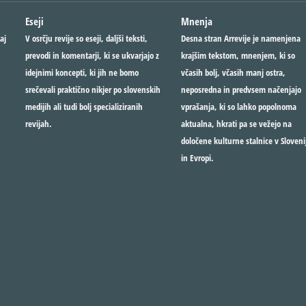
Eseji
Mnenja
aj
V osrčju revije so eseji, daljši teksti,
Desna stran Arrevije je namenjena
prevodi in komentarji, ki se ukvarjajo z
krajšim tekstom, mnenjem, ki so
idejnimi koncepti, ki jih ne bomo
včasih bolj, včasih manj ostra,
srečevali praktično nikjer po slovenskih
neposredna in predvsem načenjajo
medijih ali tudi bolj specializiranih
vprašanja, ki so lahko popolnoma
revijah.
aktualna, hkrati pa se vežejo na
določene kulturne stalnice v Slovenij
in Evropi.