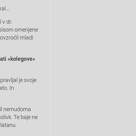
kal…
 v dr.
 zapisom omenjene
povzročil mladi
vati »kolegove«
opravljal je svoje
elo. In
 bil nemudoma
olivk. Te baje ne
rlatanu.