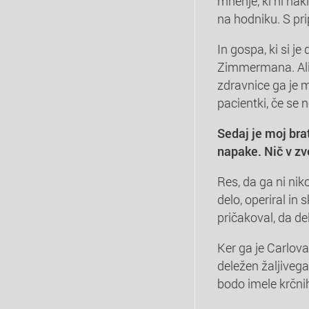
mnenje, ki ni nak
na hodniku. S pr
In gospa, ki si je 
Zimmermana. Ali j
zdravnice ga je mo
pacientki, če se n
Sedaj je moj brat
napake. Nič v z
Res, da ga ni nikol
delo, operiral in
pričakoval, da de
Ker ga je Carlov
deležen žaljivega
bodo imele krčnih 