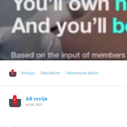
Arrevija /
Slike/Albumi
/ Neimenovan album
AR revija
Jul 09, 2021