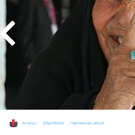
Arrevija /
Slike/Albumi
/ Neimenovan album