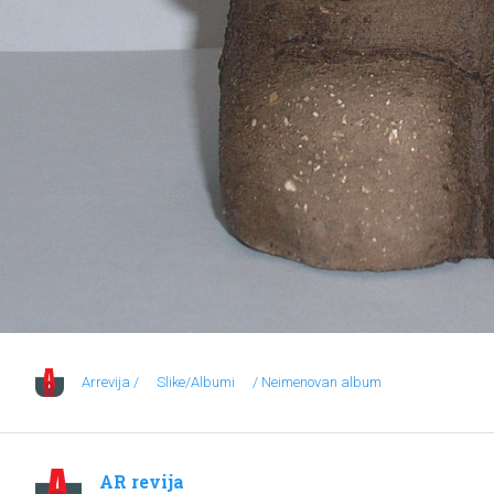
Arrevija /
Slike/Albumi
/ Neimenovan album
AR revija